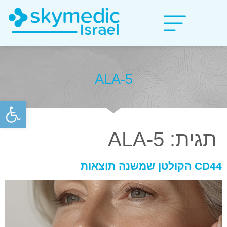
אקדמיה Skymedic Israel
ALA-5
פתח סרגל
תגית:
ALA-5
CD44 הקולטן שמשנה תוצאות